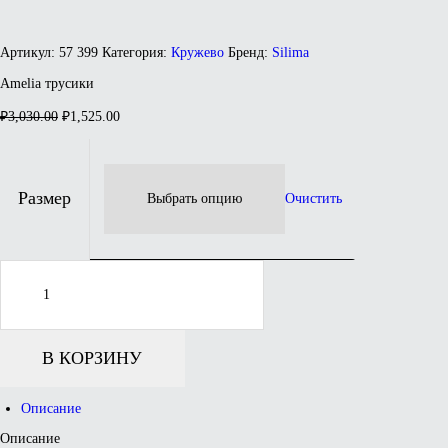
Артикул:
57 399
Категория:
Кружево
Бренд:
Silima
Amelia трусики
Первоначальная
Текущая
₽
3,030.00
₽
1,525.00
цена
цена:
составляла
₽1,525.00.
₽3,030.00.
Размер
Очистить
Количество
товара
Amelia
трусики
В КОРЗИНУ
Описание
Описание