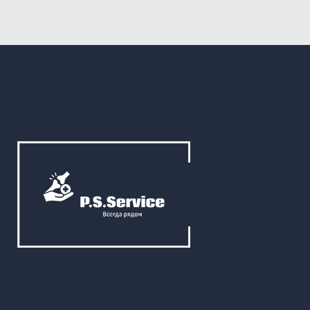
можно
выбрать
на
странице
товара.