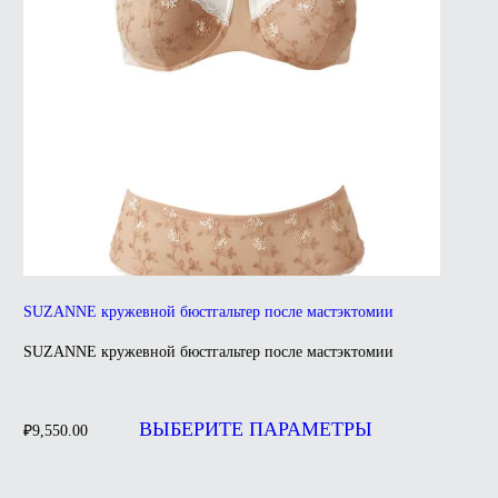
странице
товара.
SUZANNE кружевной бюстгальтер после мастэктомии
SUZANNE кружевной бюстгальтер после мастэктомии
Этот
товар
ВЫБЕРИТЕ ПАРАМЕТРЫ
₽
9,550.00
имеет
несколько
вариаций.
Опции