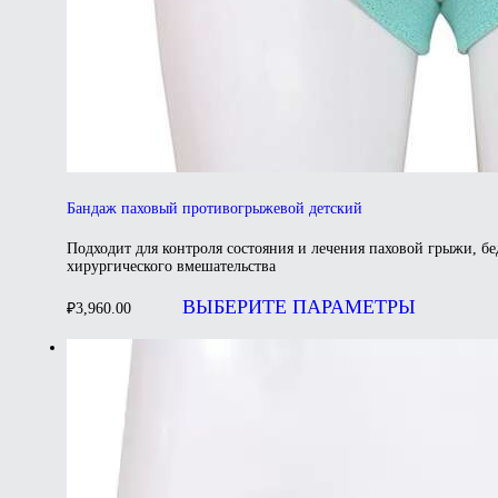
Бандаж паховый противогрыжевой детский
Подходит для контроля состояния и лечения паховой грыжи, 
хирургического вмешательства
Этот
това
ВЫБЕРИТЕ ПАРАМЕТРЫ
₽
3,960.00
имее
неск
вари
Опц
мож
выбр
на
стра
товар