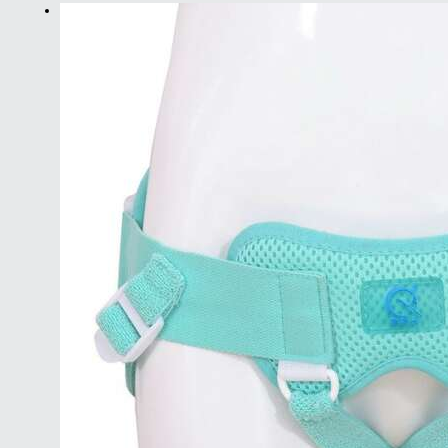
неск
вари
Опц
мож
выбр
на
стра
товар