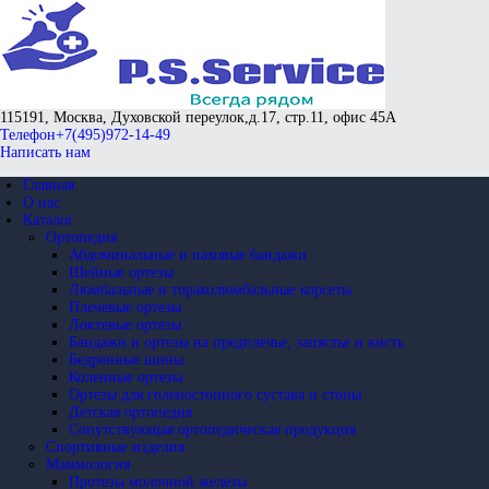
115191, Москва, Духовской переулок,
д.17, стр.11, офис 45А
Телефон
+7(495)972-14-49
Написать нам
Главная
О нас
Каталог
Ортопедия
Абдоминальные и паховые бандажи
Шейные ортезы
Люмбальные и тораколюмбальные корсеты
Плечевые ортезы
Локтевые ортезы
Бандажи и ортезы на предплечье, запястье и кисть
Бедренные шины
Коленные ортезы
Ортезы для голеностопного сустава и стопы
Детская ортопедия
Сопутствующая ортопедическая продукция
Спортивные изделия
Маммология
Протезы молочной железы