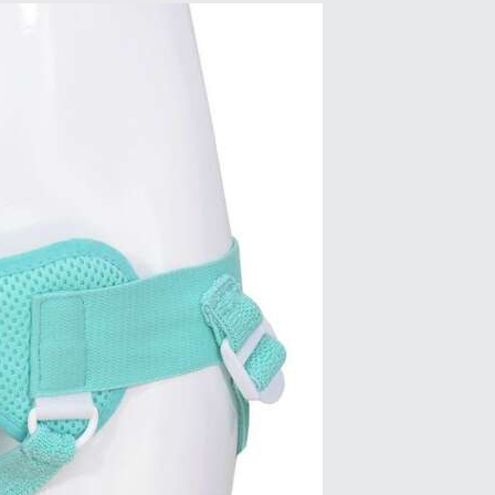
олько
аций.
ии
но
ать
нице
а.