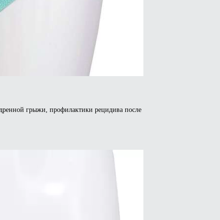
бедренной грыжи, профилактики рецидива после
р
т
олько
аций.
ии
но
ать
нице
а.