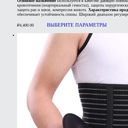
Основное назначение
Используется в качестве давящей повязк
кровотечения (неартериальный гемостаз), защиты хирургичес
защита ран и швов, компрессия живота.
Характеристика прод
обеспечивает устойчивость спины. Широкий диапазон регулир
Этот
това
ВЫБЕРИТЕ ПАРАМЕТРЫ
₽
4,400.00
имее
неск
вари
Опц
мож
выбр
на
стра
товар