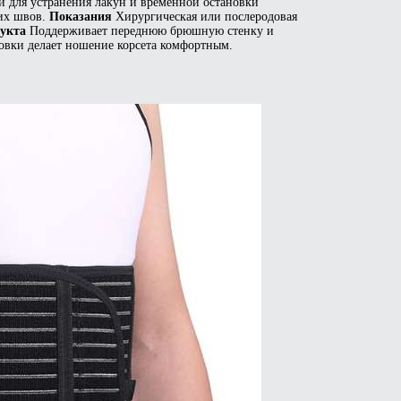
и для устранения лакун и временной остановки
ких швов.
Показания
Хирургическая или послеродовая
укта
Поддерживает переднюю брюшную стенку и
овки делает ношение корсета комфортным.
р
т
олько
аций.
ии
но
ать
нице
а.