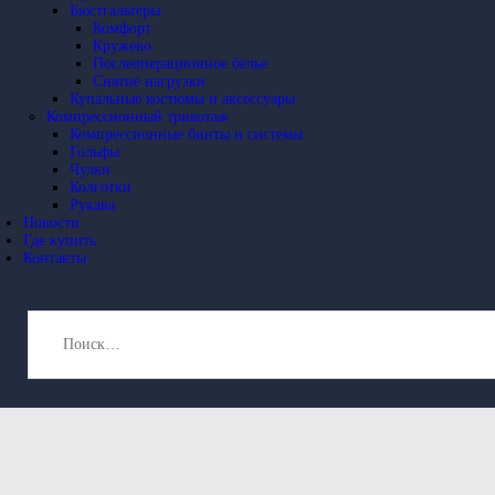
Бюстгальтеры
Комфорт
Кружево
Послеоперационное белье
Снятие нагрузки
Купальные костюмы и аксессуары
Компрессионный трикотаж
Компрессионные бинты и системы
Гольфы
Чулки
Колготки
Рукава
Новости
Где купить
Контакты
Найти: