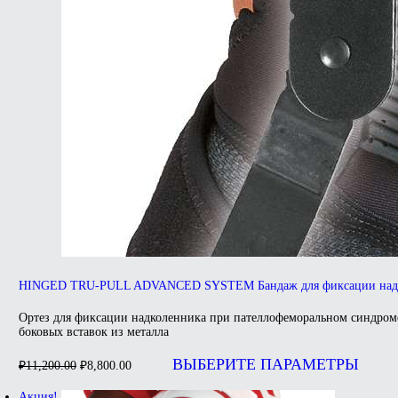
HINGED TRU-PULL ADVANCED SYSTEM Бандаж для фиксации над
Ортез для фиксации надколенника при пателлофеморальном синдроме
боковых вставок из металла
Первоначальная
Текущая
цена
цена:
ВЫБЕРИТЕ ПАРАМЕТРЫ
₽
11,200.00
₽
8,800.00
составляла
₽8,800.00.
₽11,200.00.
Акция!