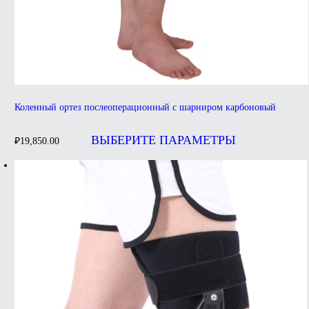
Коленный ортез послеоперационный с шарниром карбоновый
Этот
товар
ВЫБЕРИТЕ ПАРАМЕТРЫ
₽
19,850.00
имеет
несколько
вариаций.
Опции
можно
выбрать
на
странице
товара.