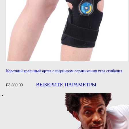
Короткий коленный ортез с шарниром ограничения угла сгибания
Этот
товар
ВЫБЕРИТЕ ПАРАМЕТРЫ
₽
8,800.00
имеет
несколько
вариаций.
Опции
можно
выбрать
на
странице
товара.