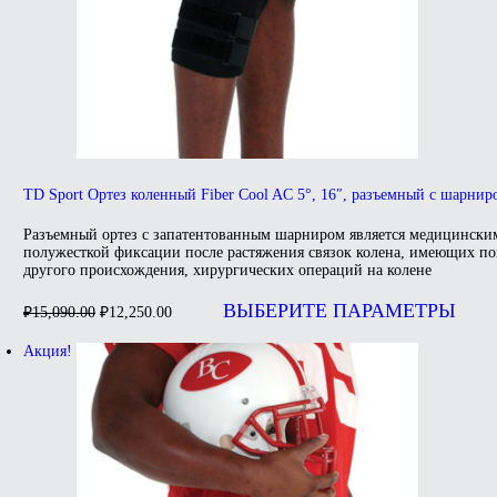
TD Sport Ортез коленный Fiber Cool AC 5°, 16″, разъемный с шарнир
Разъемный ортез с запатентованным шарниром является медицински
полужесткой фиксации после растяжения связок колена, имеющих пов
другого происхождения, хирургических операций на колене
Первоначальная
Текущая
цена
цена:
ВЫБЕРИТЕ ПАРАМЕТРЫ
₽
15,090.00
₽
12,250.00
составляла
₽12,250.00.
₽15,090.00.
Акция!