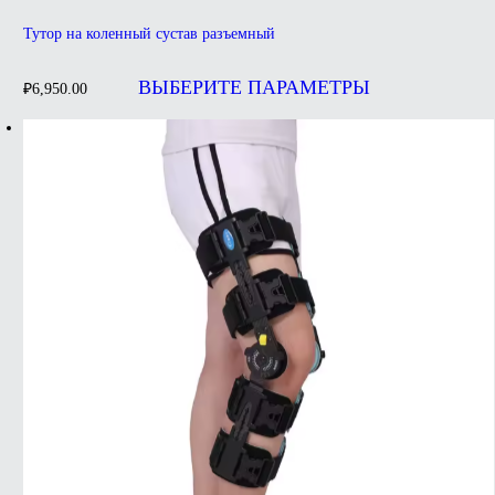
Тутор на коленный сустав разъемный
Этот
товар
ВЫБЕРИТЕ ПАРАМЕТРЫ
₽
6,950.00
имеет
несколько
вариаций.
Опции
можно
выбрать
на
странице
товара.