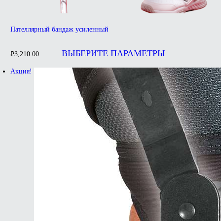
Пателлярный бандаж усиленный
Этот
товар
ВЫБЕРИТЕ ПАРАМЕТРЫ
₽
3,210.00
имеет
несколько
Акция!
вариаций.
Опции
можно
выбрать
на
странице
товара.