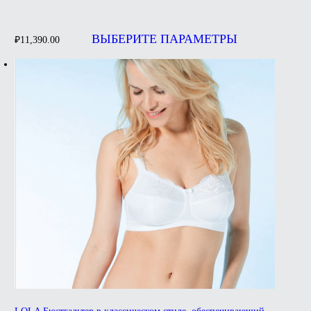
Этот
товар
ВЫБЕРИТЕ ПАРАМЕТРЫ
₽
11,390.00
имеет
несколько
вариаций.
Опции
можно
выбрать
на
странице
товара.