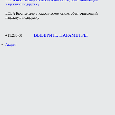
LOLA Бюстгальтер в классическом стиле, обеспечивающий
надежную поддержку
LOLA Бюстгальтер в классическом стиле, обеспечивающий
надежную поддержку
Этот
товар
ВЫБЕРИТЕ ПАРАМЕТРЫ
₽
11,230.00
имеет
несколько
Акция!
вариаций.
Опции
можно
выбрать
на
странице
товара.