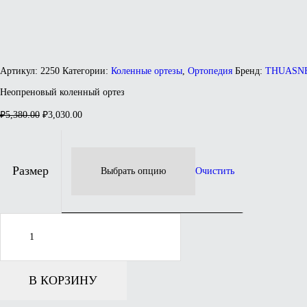
Артикул:
2250
Категории:
Коленные ортезы
,
Ортопедия
Бренд:
THUASN
Неопреновый коленный ортез
Первоначальная
Текущая
₽
5,380.00
₽
3,030.00
цена
цена:
составляла
₽3,030.00.
₽5,380.00.
Размер
Очистить
Количество
товара
Неопреновый
коленный
ортез
В КОРЗИНУ