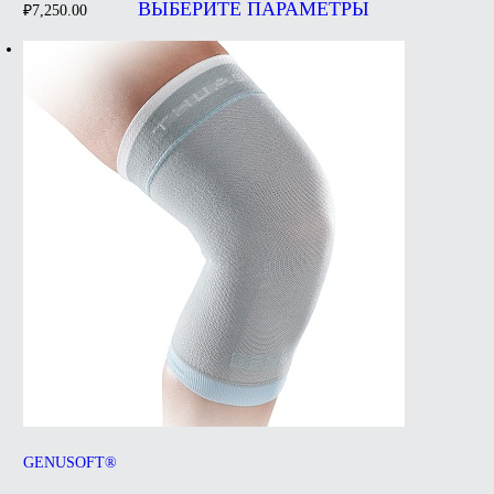
товар
ВЫБЕРИТЕ ПАРАМЕТРЫ
₽
7,250.00
имеет
несколько
вариаций.
Опции
можно
выбрать
на
странице
товара.
GENUSOFT®