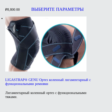
Этот
товар
ВЫБЕРИТЕ ПАРАМЕТРЫ
₽
8,800.00
имеет
несколько
вариаций.
Опции
можно
выбрать
на
странице
товара.
LIGASTRAP® GENU Ортез коленный лигаментарный с
функциональными ремнями
Лигаментарный коленный ортез с функциональными
тяжами.
Этот