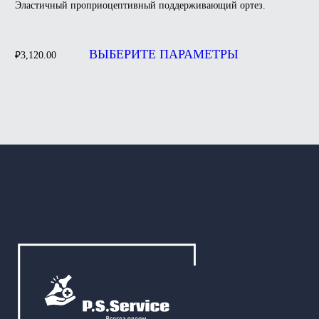
Эластичный проприоцептивный поддерживающий ортез.
Этот
товар
ВЫБЕРИТЕ ПАРАМЕТРЫ
₽
3,120.00
имеет
несколько
вариаций.
Опции
можно
выбрать
на
странице
товара.